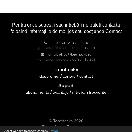
Pentru orice sugestii sau întrebări ne puteți contacta
folosind informațiile de mai jos sau secțiunea Contact
tel:
(004) 0213 711 834
(luni-vineri între orele 09:30 - 17:30)
email:
office@topchecks.ro
(luni-vineri între orele 09:30 - 17:30)
Topchecks
despre noi
cariere
contact
Suport
abonamente
avantaje
întrebări frecvente
© Topchecks 2026
Toate drepturile rezervate
Acest website folosește cookies.
Detalii