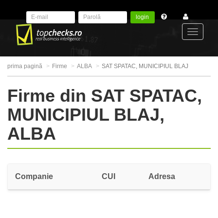
login
Toggle
prima pagină
Firme
ALBA
SAT SPATAC, MUNICIPIUL BLAJ
navigat
Firme din SAT SPATAC,
MUNICIPIUL BLAJ,
ALBA
Companie
CUI
Adresa