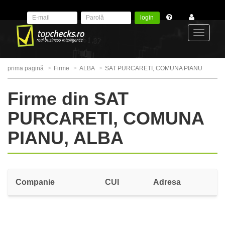
login
Toggle
prima pagină
Firme
ALBA
SAT PURCARETI, COMUNA PIANU
navigat
Firme din SAT
PURCARETI, COMUNA
PIANU, ALBA
Companie
CUI
Adresa