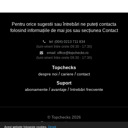
Pentru orice sugestii sau întrebări ne puteți contacta
folosind informațiile de mai jos sau secțiunea Contact
tel:
(004) 0213 711 834
(luni-vineri între orele 09:30 - 17:30)
email:
office@topchecks.ro
(luni-vineri între orele 09:30 - 17:30)
Topchecks
despre noi
cariere
contact
Suport
abonamente
avantaje
întrebări frecvente
© Topchecks 2026
Toate drepturile rezervate
Acest website folosește cookies.
Detalii