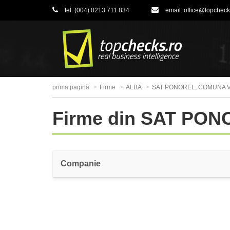
tel:
(004) 0213 711 834
email:
office@topcheck
prima pagină
Firme
ALBA
SAT PONOREL, COMUNA 
Firme din SAT PO
Companie