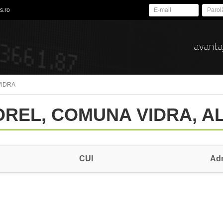
s.ro
avanta
VIDRA
NOREL, COMUNA VIDRA, A
CUI
Ad