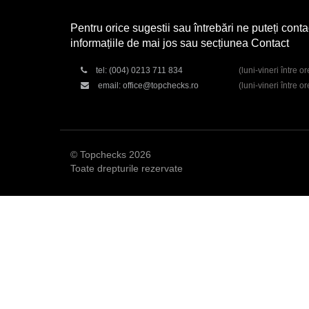
Pentru orice sugestii sau întrebări ne puteți conta
informațiile de mai jos sau secțiunea Contact
tel:
(004) 0213 711 834
(luni-vineri între o
email:
office@topchecks.ro
(luni-vineri între o
© Topchecks 2026
Toate drepturile rezervate