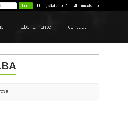
login
ați uitat parola?
înregistrare
je
abonamente
contact
LBA
resa