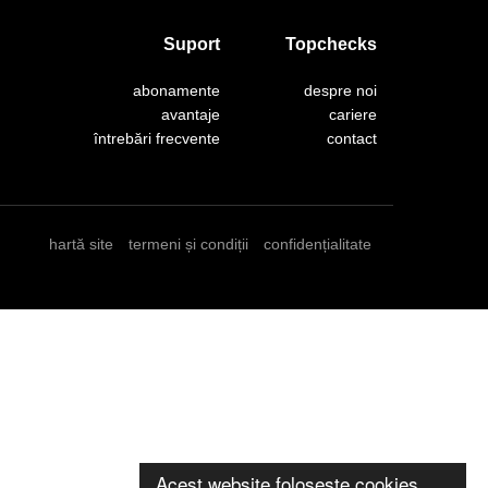
Suport
Topchecks
abonamente
despre noi
avantaje
cariere
întrebări frecvente
contact
hartă site
termeni și condiții
confidențialitate
Acest website folosește cookies.