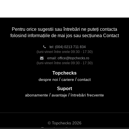
Pentru orice sugestii sau întrebări ne puteți contacta
folosind informațiile de mai jos sau secțiunea Contact
tel:
(004) 0213 711 834
(luni-vineri între orele 09:30 - 17:30)
email:
office@topchecks.ro
(luni-vineri între orele 09:30 - 17:30)
Topchecks
despre noi
cariere
contact
Suport
abonamente
avantaje
întrebări frecvente
© Topchecks 2026
Toate drepturile rezervate