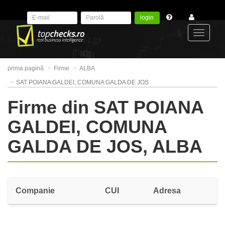
login
Toggle
prima pagină
Firme
ALBA
navigat
SAT POIANA GALDEI, COMUNA GALDA DE JOS
Firme din SAT POIANA
GALDEI, COMUNA
GALDA DE JOS, ALBA
Companie
CUI
Adresa