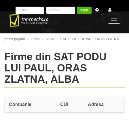
login
Toggle
prima pagină
Firme
ALBA
SAT PODU LUI PAUL, ORAS ZLATNA
navigat
Firme din SAT PODU
LUI PAUL, ORAS
ZLATNA, ALBA
Companie
CUI
Adresa