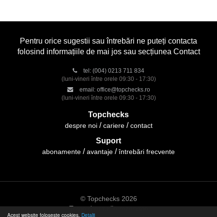
Pentru orice sugestii sau întrebări ne puteți contacta
folosind informațiile de mai jos sau secțiunea Contact
tel:
(004) 0213 711 834
(luni-vineri între orele 09:30 - 17:30)
email:
office@topchecks.ro
(luni-vineri între orele 09:30 - 17:30)
Topchecks
despre noi
cariere
contact
Suport
abonamente
avantaje
întrebări frecvente
© Topchecks 2026
Toate drepturile rezervate
Acest website folosește cookies.
Detalii