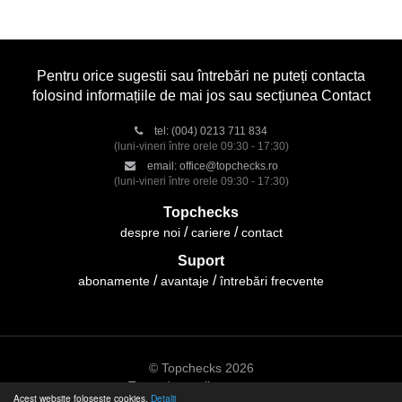
Pentru orice sugestii sau întrebări ne puteți contacta
folosind informațiile de mai jos sau secțiunea Contact
tel:
(004) 0213 711 834
(luni-vineri între orele 09:30 - 17:30)
email:
office@topchecks.ro
(luni-vineri între orele 09:30 - 17:30)
Topchecks
despre noi
cariere
contact
Suport
abonamente
avantaje
întrebări frecvente
© Topchecks 2026
Toate drepturile rezervate
Acest website folosește cookies.
Detalii