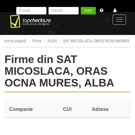
login
Toggle
prima pagină
Firme
ALBA
SAT MICOSLACA, ORAS OCNA MURES
navigat
Firme din SAT
MICOSLACA, ORAS
OCNA MURES, ALBA
Companie
CUI
Adresa