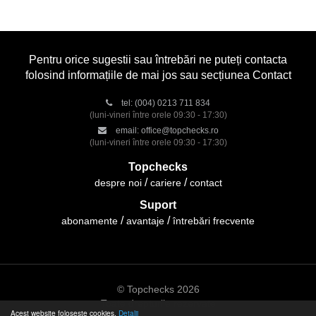
Pentru orice sugestii sau întrebări ne puteți contacta
folosind informațiile de mai jos sau secțiunea Contact
tel:
(004) 0213 711 834
(luni-vineri între orele 09:30 - 17:30)
email:
office@topchecks.ro
(luni-vineri între orele 09:30 - 17:30)
Topchecks
despre noi
cariere
contact
Suport
abonamente
avantaje
întrebări frecvente
© Topchecks 2026
Toate drepturile rezervate
Acest website folosește cookies.
Detalii