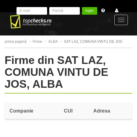
login
Toggle
prima pagină
Firme
ALBA
SAT LAZ, COMUNA VINTU DE JOS
navigat
Firme din SAT LAZ,
COMUNA VINTU DE
JOS, ALBA
Companie
CUI
Adresa