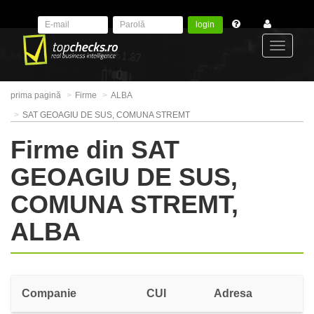
login
Toggle
prima pagină
Firme
ALBA
navigat
SAT GEOAGIU DE SUS, COMUNA STREMT
Firme din SAT
GEOAGIU DE SUS,
COMUNA STREMT,
ALBA
Companie
CUI
Adresa