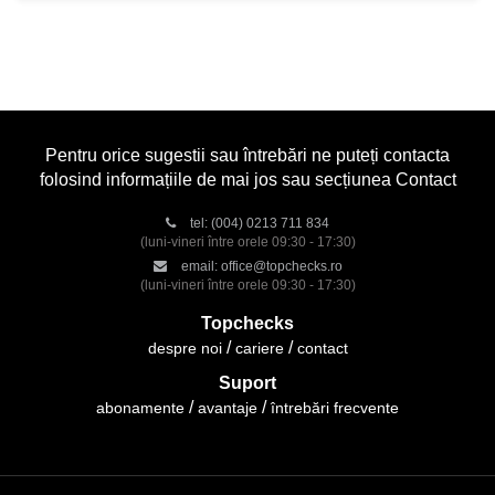
Pentru orice sugestii sau întrebări ne puteți contacta
folosind informațiile de mai jos sau secțiunea Contact
tel:
(004) 0213 711 834
(luni-vineri între orele 09:30 - 17:30)
email:
office@topchecks.ro
(luni-vineri între orele 09:30 - 17:30)
Topchecks
despre noi
cariere
contact
Suport
abonamente
avantaje
întrebări frecvente