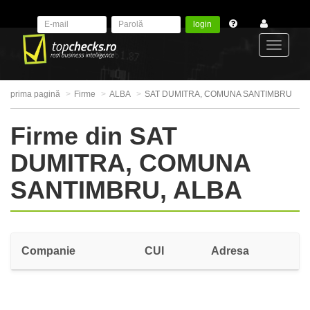
login
Toggle
prima pagină
Firme
ALBA
SAT DUMITRA, COMUNA SANTIMBRU
navigat
Firme din SAT
DUMITRA, COMUNA
SANTIMBRU, ALBA
Companie
CUI
Adresa