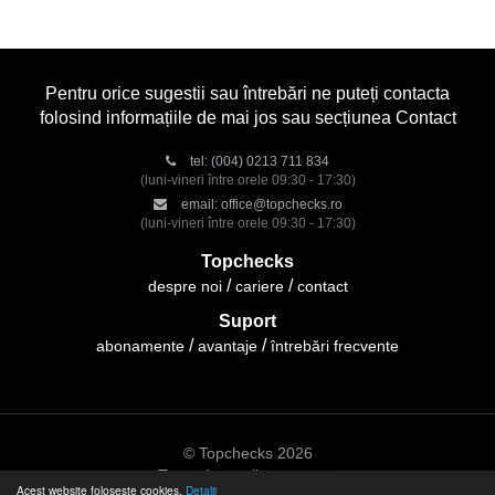
Pentru orice sugestii sau întrebări ne puteți contacta
folosind informațiile de mai jos sau secțiunea Contact
tel:
(004) 0213 711 834
(luni-vineri între orele 09:30 - 17:30)
email:
office@topchecks.ro
(luni-vineri între orele 09:30 - 17:30)
Topchecks
despre noi
cariere
contact
Suport
abonamente
avantaje
întrebări frecvente
© Topchecks 2026
Toate drepturile rezervate
Acest website folosește cookies.
Detalii