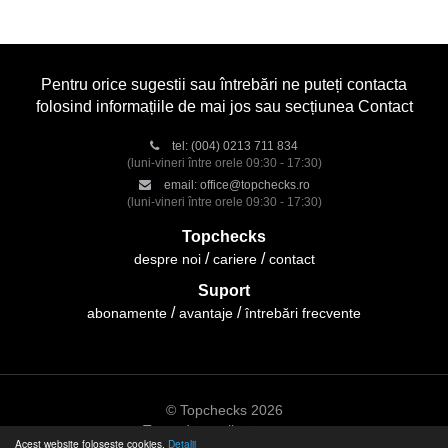
Pentru orice sugestii sau întrebări ne puteți contacta
folosind informațiile de mai jos sau secțiunea Contact
tel:
(004) 0213 711 834
(luni-vineri între orele 09:30 - 17:30)
email:
office@topchecks.ro
(luni-vineri între orele 09:30 - 17:30)
Topchecks
despre noi
cariere
contact
Suport
abonamente
avantaje
întrebări frecvente
© Topchecks 2026
Toate drepturile rezervate
Acest website folosește cookies.
Detalii