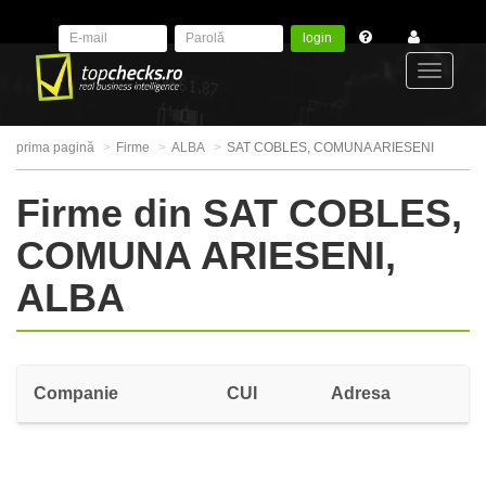
login
Toggle
prima pagină
Firme
ALBA
SAT COBLES, COMUNA ARIESENI
navigat
Firme din SAT COBLES,
COMUNA ARIESENI,
ALBA
Companie
CUI
Adresa