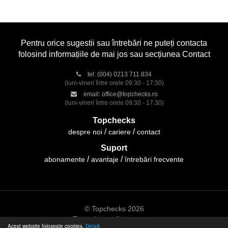
Pentru orice sugestii sau întrebări ne puteți contacta
folosind informațiile de mai jos sau secțiunea Contact
tel:
(004) 0213 711 834
(luni-vineri între orele 09:30 - 17:30)
email:
office@topchecks.ro
(luni-vineri între orele 09:30 - 17:30)
Topchecks
despre noi
cariere
contact
Suport
abonamente
avantaje
întrebări frecvente
© Topchecks 2026
Toate drepturile rezervate
Acest website folosește cookies.
Detalii