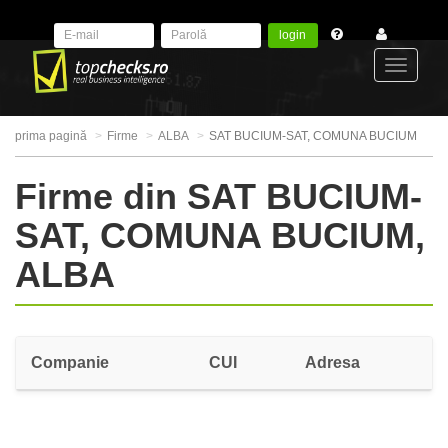
login
Toggle
prima pagină
Firme
ALBA
SAT BUCIUM-SAT, COMUNA BUCIUM
navigat
Firme din SAT BUCIUM-
SAT, COMUNA BUCIUM,
ALBA
Companie
CUI
Adresa