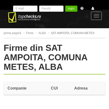
login
Toggle
prima pagină
Firme
ALBA
SAT AMPOITA, COMUNA METES
navigat
Firme din SAT
AMPOITA, COMUNA
METES, ALBA
Companie
CUI
Adresa