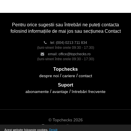
Pentru orice sugestii sau întrebări ne puteți contacta
folosind informațiile de mai jos sau secțiunea Contact
tel:
(004) 0213 711 834
(luni-vineri între orele 09:30 - 17:30)
email:
office@topchecks.ro
(luni-vineri între orele 09:30 - 17:30)
Topchecks
despre noi
cariere
contact
Suport
abonamente
avantaje
întrebări frecvente
© Topchecks 2026
Toate drepturile rezervate
Acest website folosește cookies.
Detalii