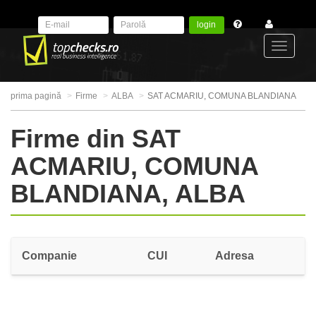
login
Toggle
prima pagină
Firme
ALBA
SAT ACMARIU, COMUNA BLANDIANA
navigat
Firme din SAT
ACMARIU, COMUNA
BLANDIANA, ALBA
Companie
CUI
Adresa