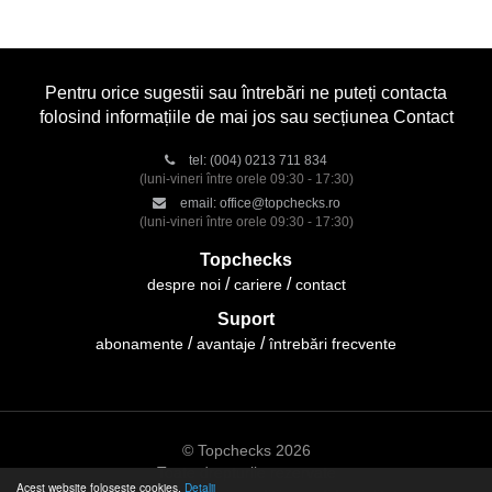
Pentru orice sugestii sau întrebări ne puteți contacta
folosind informațiile de mai jos sau secțiunea Contact
tel:
(004) 0213 711 834
(luni-vineri între orele 09:30 - 17:30)
email:
office@topchecks.ro
(luni-vineri între orele 09:30 - 17:30)
Topchecks
despre noi
cariere
contact
Suport
abonamente
avantaje
întrebări frecvente
© Topchecks 2026
Toate drepturile rezervate
Acest website folosește cookies.
Detalii