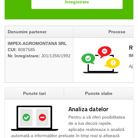
înregistrare
Denumire partener
Procese
IMPEX-AGROMONTANA SRL
Rap
CUI:
8087585
IMP
Nr. înregistrare:
J01/1356/1992
Apli
Puncte tari
Puncte slabe
Analiza datelor
Pentru a vă oferi posibilitatea
de a lua decizii rapide,
aplicația realizeaza o analiză
automată a informațiilor preluate în timp real și afișează