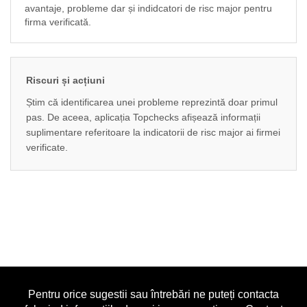
avantaje, probleme dar și indidcatori de risc major pentru
firma verificată.
Riscuri și acțiuni
Știm că identificarea unei probleme reprezintă doar primul
pas. De aceea, aplicația Topchecks afișează informații
suplimentare referitoare la indicatorii de risc major ai firmei
verificate.
Pentru orice sugestii sau întrebări ne puteți contacta