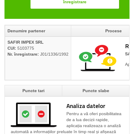
înregistrare
Denumire partener
Procese
SAFIR IMPEX SRL
Rap
CUI:
5103775
SAF
Nr. înregistrare:
J01/1336/1992
Apli
Puncte tari
Puncte slabe
Analiza datelor
Pentru a vă oferi posibilitatea
de a lua decizii rapide,
aplicația realizeaza o analiză
automată a informațiilor preluate în timp real și afișează