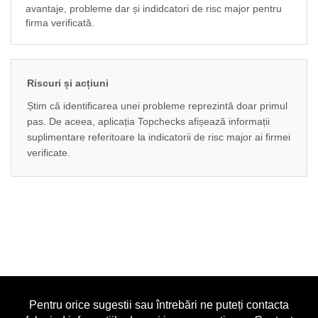
avantaje, probleme dar și indidcatori de risc major pentru
firma verificată.
Riscuri și acțiuni
Știm că identificarea unei probleme reprezintă doar primul
pas. De aceea, aplicația Topchecks afișează informații
suplimentare referitoare la indicatorii de risc major ai firmei
verificate.
Pentru orice sugestii sau întrebări ne puteți contacta