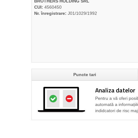
BROTHERS HOLDING SRL
CUI:
4560450
Nr. înregistrare:
J01/1029/1992
Puncte tari
Analiza datelor
Pentru a vă oferi posib
automată a informațiil
indidcatori de risc maj