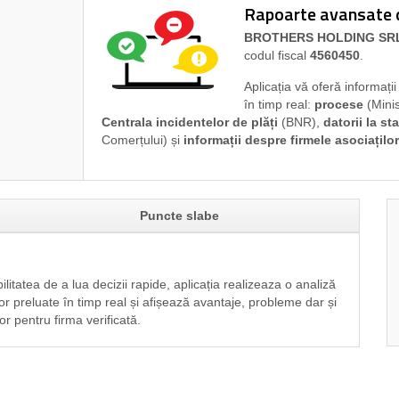
Rapoarte avansate di
BROTHERS HOLDING SR
codul fiscal
4560450
.
Aplicația vă oferă informați
în timp real:
procese
(Minis
Centrala incidentelor de plăți
(BNR),
datorii la sta
Comerțului) și
informații despre firmele asociaților
Puncte slabe
ilitatea de a lua decizii rapide, aplicația realizeaza o analiză
or preluate în timp real și afișează avantaje, probleme dar și
or pentru firma verificată.