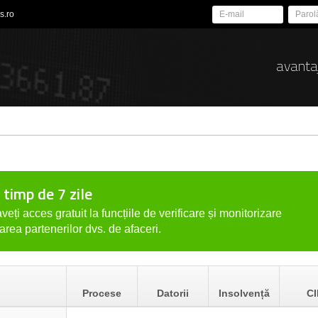
s.ro
avanta
 timp de 7 zile
veți acces gratuit la funcțiile de verificare și monitorizare
tarea partenerilor dvs. de afaceri.
Procese
Datorii
Insolvență
CI