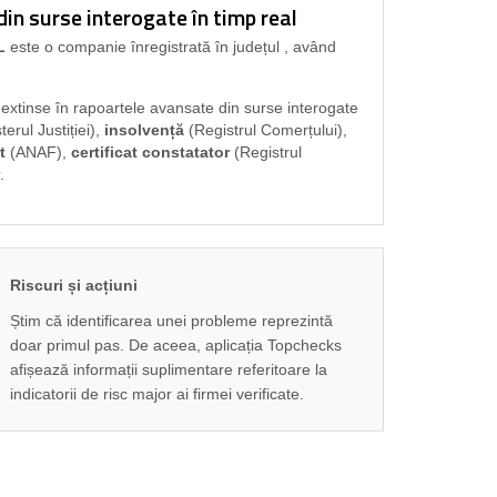
n surse interogate în timp real
L
este o companie înregistrată în județul
, având
i extinse în rapoartele avansate din surse interogate
terul Justiției),
insolvență
(Registrul Comerțului),
t
(ANAF),
certificat constatator
(Registrul
.
Riscuri și acțiuni
Știm că identificarea unei probleme reprezintă
doar primul pas. De aceea, aplicația Topchecks
afișează informații suplimentare referitoare la
indicatorii de risc major ai firmei verificate.