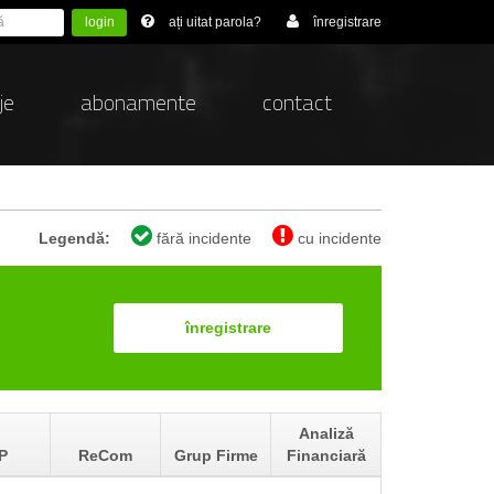
login
ați uitat parola?
înregistrare
je
abonamente
contact
Legendă:
fără incidente
cu incidente
înregistrare
Analiză
P
ReCom
Grup Firme
Financiară