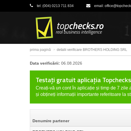
tel:
(004) 0213 711 834
email:
office@topcheck
prima pagină
detalii verificare BROTHERS HOLDING SRL
Data verificării:
06.08.2026
Testați gratuit aplicația Topchecks
Creați-vă un cont în aplicație și timp de 7 zile a
și obțineți informații importante referitoare la s
Denumire partener