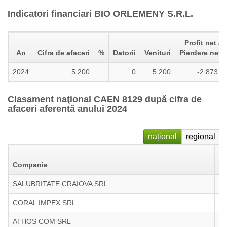
Indicatori financiari BIO ORLEMENY S.R.L.
Profit net /
An
Cifra de afaceri
%
Datorii
Venituri
Pierdere neta
2024
5 200
0
5 200
-2 873
Clasament naţional CAEN 8129 după cifra de
afaceri aferentă anului 2024
național
regional
Po
Companie
se
SALUBRITATE CRAIOVA SRL
CORAL IMPEX SRL
ATHOS COM SRL