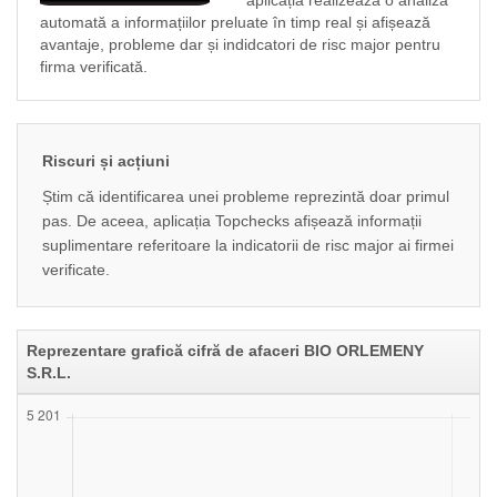
aplicația realizeaza o analiză
automată a informațiilor preluate în timp real și afișează
avantaje, probleme dar și indidcatori de risc major pentru
firma verificată.
Riscuri și acțiuni
Știm că identificarea unei probleme reprezintă doar primul
pas. De aceea, aplicația Topchecks afișează informații
suplimentare referitoare la indicatorii de risc major ai firmei
verificate.
Reprezentare grafică cifră de afaceri BIO ORLEMENY
S.R.L.