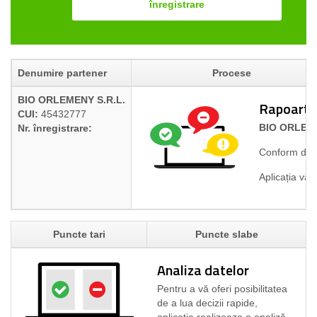
înregistrare
Denumire partener
Procese
BIO ORLEMENY S.R.L.
Rapoarte 
CUI:
45432777
BIO ORLEME
Nr. înregistrare:
Conform date
Aplicația vă 
Puncte tari
Puncte slabe
Analiza datelor
Pentru a vă oferi posibilitatea
de a lua decizii rapide,