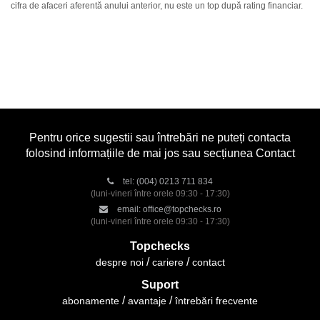
cifra de afaceri aferentă anului anterior, nu este un top după rating financiar.
Pentru orice sugestii sau întrebări ne puteți contacta
folosind informațiile de mai jos sau secțiunea Contact
tel:
(004) 0213 711 834
(luni-vineri între orele 09:30 - 17:30)
email:
office@topchecks.ro
(luni-vineri între orele 09:30 - 17:30)
Topchecks
despre noi
cariere
contact
Suport
abonamente
avantaje
întrebări frecvente