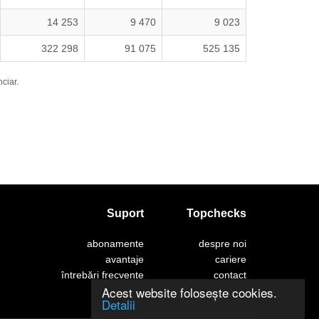
14 253
9 470
9 023
322 298
91 075
525 135
nciar.
Suport
Topchecks
abonamente
despre noi
avantaje
cariere
întrebări frecvente
contact
Acest website folosește cookies.
Detalii