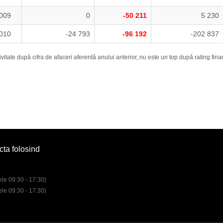
009
0
-50 211
5 230
010
-24 793
-96 192
-202 837
vitate după cifra de afaceri aferentă anului anterior, nu este un top după rating fina
cta folosind
rele 09:30 - 17:30)
rele 09:30 - 17:30)