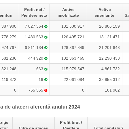
Profit net /
Active
Active
enituri
Pierdere neta
imobilizate
circulante
Sa
 387 900
7 827 364
131 500 917
26 806 159
 778 279
1 480 563
126 495 721
18 121 471
 974 767
6 811 134
128 367 849
21 201 643
 581 236
444 920
132 363 465
12 290 433
 321 248
663
115 979 547
4 861 732
1 119 372
16
22 061 084
38 855 312
0
-55 555
0
101 962
 de afaceri aferentă anului 2024
ziție
Profit brut /
ctor
Cifra de afaceri
Pierdere
Total capitaluri