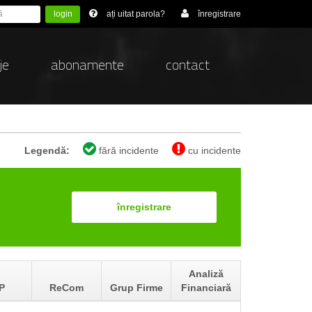
login
ați uitat parola?
înregistrare
je
abonamente
contact
Legendă:
fără incidente
cu incidente
înregistrare
Analiză
P
ReCom
Grup Firme
Financiară