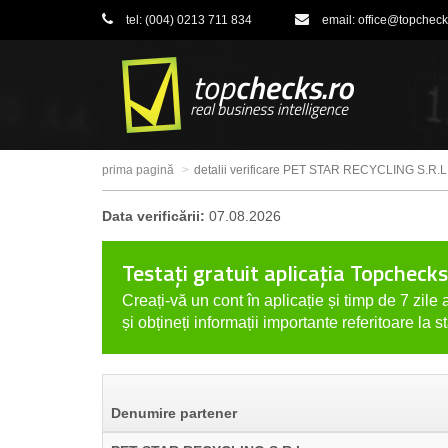
tel:
(004) 0213 711 834
email:
office@topcheck
prima pagină
detalii verificare PET STAR RECYCLING S.R.L
Data verificării:
07.08.2026
Testați gratuit aplicația Topchecks
Creați-vă un cont în aplicație și timp de 7 zile a
și obțineți informații importante referitoare la s
Denumire partener