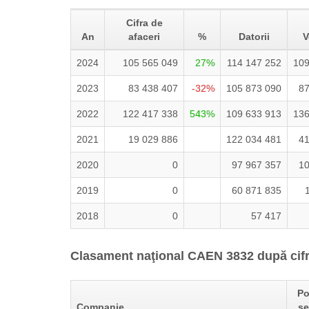
Cifra de
An
afaceri
%
Datorii
V
2024
105 565 049
27%
114 147 252
109
2023
83 438 407
-32%
105 873 090
87
2022
122 417 338
543%
109 633 913
136
2021
19 029 886
122 034 481
41
2020
0
97 967 357
10
2019
0
60 871 835
2018
0
57 417
Clasament naţional CAEN 3832 după cifra
Po
Companie
se