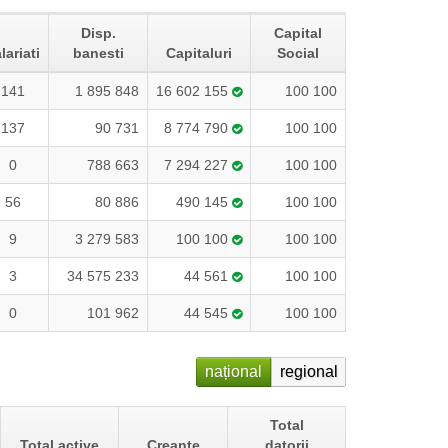
Disp.
Capital
lariati
banesti
Capitaluri
Social
141
1 895 848
16 602 155
100 100
137
90 731
8 774 790
100 100
0
788 663
7 294 227
100 100
56
80 886
490 145
100 100
9
3 279 583
100 100
100 100
3
34 575 233
44 561
100 100
0
101 962
44 545
100 100
național
regional
Total
Total active
Creanțe
datorii