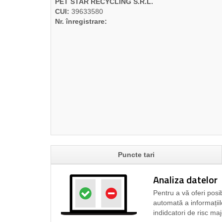
PET STAR RECYCLING S.R.L.
CUI:
39633580
Nr. înregistrare:
Puncte tari
Analiza datelor
Pentru a vă oferi posib
automată a informațiil
indidcatori de risc maj