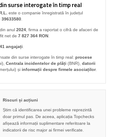
n surse interogate în timp real
R.L.
este o companie înregistrată în județul
l
39633580
.
 din anul
2024
, firma a raportat o cifră de afaceri de
fit net de
7 827 364 RON
.
41 angajați
.
ansate din surse interogate în timp real:
procese
i),
Centrala incidentelor de plăți
(BNR),
datorii
merțului) și
informații despre firmele asociaților
.
Riscuri și acțiuni
Știm că identificarea unei probleme reprezintă
doar primul pas. De aceea, aplicația Topchecks
afișează informații suplimentare referitoare la
indicatorii de risc major ai firmei verificate.