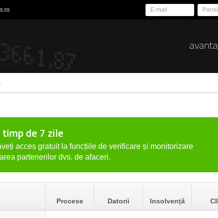
s.ro
avanta
.
 timp de 7 zile
veți acces gratuit la funcțiile de verificare și monitorizare
tarea partenerilor dvs. de afaceri.
Procese
Datorii
Insolvență
CI