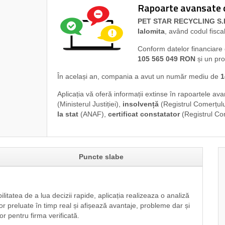
Rapoarte avansate di
PET STAR RECYCLING S.
Ialomita
, având codul fisca
Conform datelor financiare
105 565 049 RON
și un pro
În același an, compania a avut un număr mediu de
1
Aplicația vă oferă informații extinse în rapoartele av
(Ministerul Justiției),
insolvență
(Registrul Comerțulu
la stat
(ANAF),
certificat constatator
(Registrul Co
Puncte slabe
ilitatea de a lua decizii rapide, aplicația realizeaza o analiză
or preluate în timp real și afișează avantaje, probleme dar și
or pentru firma verificată.