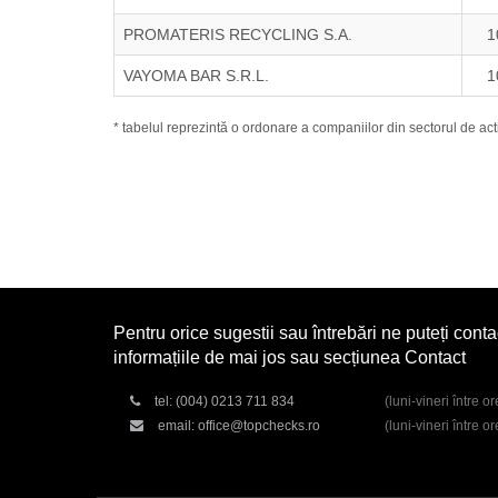
PROMATERIS RECYCLING S.A.
1
VAYOMA BAR S.R.L.
1
* tabelul reprezintă o ordonare a companiilor din sectorul de acti
Pentru orice sugestii sau întrebări ne puteți conta
informațiile de mai jos sau secțiunea Contact
tel:
(004) 0213 711 834
(luni-vineri între o
email:
office@topchecks.ro
(luni-vineri între o