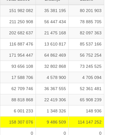
151 982 082
35 381 195
80 201 903
211 250 908
56 447 434
78 885 705
202 682 637
21 475 168
82 097 363
116 887 476
13 610 817
85 537 166
171 954 447
64 862 469
56 752 254
93 656 108
32 802 868
73 245 525
17 588 706
4 578 900
4 705 094
62 709 746
36 367 555
52 361 481
88 818 868
22 419 306
65 908 239
6 001 233
1 348 326
148 936
158 307 076
9 486 509
114 147 252
0
0
0