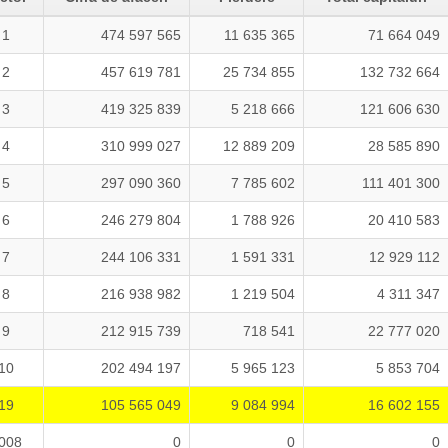
1
474 597 565
11 635 365
71 664 049
2
457 619 781
25 734 855
132 732 664
3
419 325 839
5 218 666
121 606 630
4
310 999 027
12 889 209
28 585 890
5
297 090 360
7 785 602
111 401 300
6
246 279 804
1 788 926
20 410 583
7
244 106 331
1 591 331
12 929 112
8
216 938 982
1 219 504
4 311 347
9
212 915 739
718 541
22 777 020
10
202 494 197
5 965 123
5 853 704
19
105 565 049
9 084 994
16 602 155
008
0
0
0