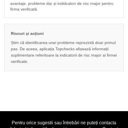
avantaje, probleme dar și indidcatori de risc major pentru
firma verificată.
Riscuri și acțiuni
Știm că identificarea unei probleme reprezintă doar primul
pas. De aceea, aplicația Topchecks afișează informații
suplimentare referitoare la indicatorii de risc major ai firmei
verificate.
Pentru orice sugestii sau întrebări ne puteți contacta