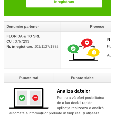
înregistrare
Denumire partener
Procese
FLORIDA & TO SRL
Rap
CUI:
3757293
FLO
Nr. înregistrare:
J01/1127/1992
Aplic
Puncte tari
Puncte slabe
Analiza datelor
Pentru a vă oferi posibilitatea
de a lua decizii rapide,
aplicația realizeaza o analiză
automată a informațiilor preluate în timp real și afișează