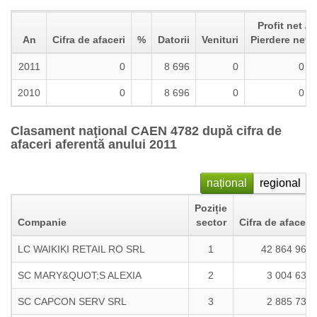
Profit net /
An
Cifra de afaceri
%
Datorii
Venituri
Pierdere neta
2011
0
8 696
0
0
2010
0
8 696
0
0
Clasament naţional CAEN 4782 după cifra de
afaceri aferentă anului 2011
național
regional
Poziție
Companie
sector
Cifra de afaceri
LC WAIKIKI RETAIL RO SRL
1
42 864 961
SC MARY&QUOT;S ALEXIA
2
3 004 637
SC CAPCON SERV SRL
3
2 885 730