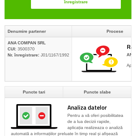
înregistrare
Denumire partener
Procese
ANA COMPAN SRL
Rap
CUI:
3500370
ANA
Nr. înregistrare:
J01/1167/1992
Aplic
Puncte tari
Puncte slabe
Analiza datelor
Pentru a vă oferi posibilitatea
de a lua decizii rapide,
aplicația realizeaza o analiză
automată a informațiilor preluate în timp real și afișează