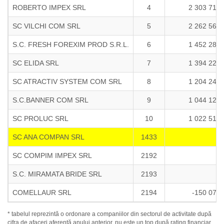
ROBERTO IMPEX SRL
4
2 303 710
SC VILCHI COM SRL
5
2 262 562
S.C. FRESH FOREXIM PROD S.R.L.
6
1 452 285
SC ELIDA SRL
7
1 394 227
SC ATRACTIV SYSTEM COM SRL
8
1 204 247
S.C.BANNER COM SRL
9
1 044 121
SC PROLUC SRL
10
1 022 518
SC ANA COMPAN SRL
1433
0
SC COMPIM IMPEX SRL
2192
0
S.C. MIRAMATA BRIDE SRL
2193
0
COMELLAUR SRL
2194
-150 070
* tabelul reprezintă o ordonare a companiilor din sectorul de activitate după
cifra de afaceri aferentă anului anterior, nu este un top după rating financiar.