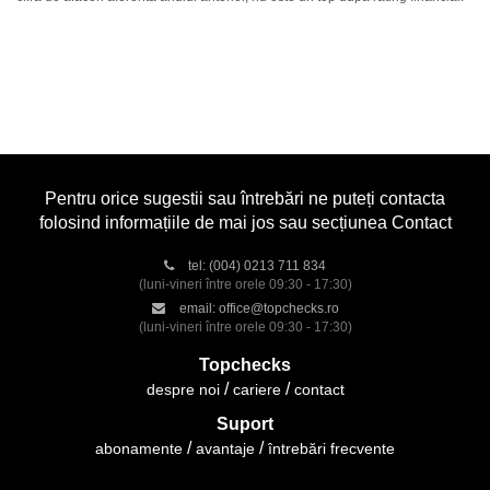
Pentru orice sugestii sau întrebări ne puteți contacta
folosind informațiile de mai jos sau secțiunea Contact
tel:
(004) 0213 711 834
(luni-vineri între orele 09:30 - 17:30)
email:
office@topchecks.ro
(luni-vineri între orele 09:30 - 17:30)
Topchecks
despre noi
cariere
contact
Suport
abonamente
avantaje
întrebări frecvente