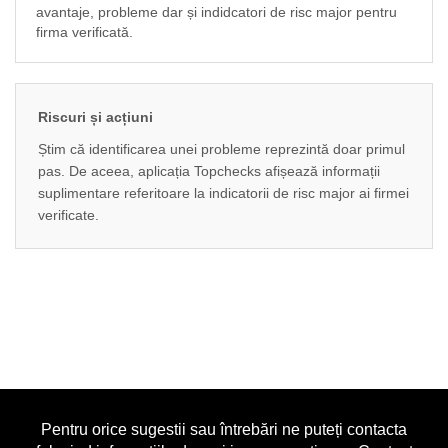
avantaje, probleme dar și indidcatori de risc major pentru
firma verificată.
Riscuri și acțiuni
Știm că identificarea unei probleme reprezintă doar primul
pas. De aceea, aplicația Topchecks afișează informații
suplimentare referitoare la indicatorii de risc major ai firmei
verificate.
Pentru orice sugestii sau întrebări ne puteți contacta