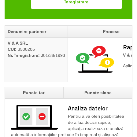
înregistrare
Denumire partener
Procese
V & A SRL
Rapoa
CUI:
3500205
V & A 
Nr. înregistrare:
J01/38/1993
Aplicaț
Puncte tari
Puncte slabe
Analiza datelor
Pentru a vă oferi posibilitatea
de a lua decizii rapide,
aplicația realizeaza o analiză
automată a informațiilor preluate în timp real și afișează