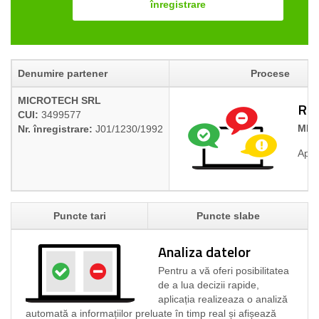
înregistrare
Denumire partener
Procese
MICROTECH SRL
Rap
CUI:
3499577
MIC
Nr. înregistrare:
J01/1230/1992
Apli
Puncte tari
Puncte slabe
Analiza datelor
Pentru a vă oferi posibilitatea
de a lua decizii rapide,
aplicația realizeaza o analiză
automată a informațiilor preluate în timp real și afișează