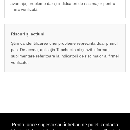
avantaje, probleme dar și indidcatori de risc major pentru
firma verificată.
Riscuri și acțiuni
Știm că identificarea unei probleme reprezintă doar primul
pas. De aceea, aplicația Topchecks afișează informații
suplimentare referitoare la indicatorii de risc major ai firmei
verificate.
Pentru orice sugestii sau întrebări ne puteți contacta