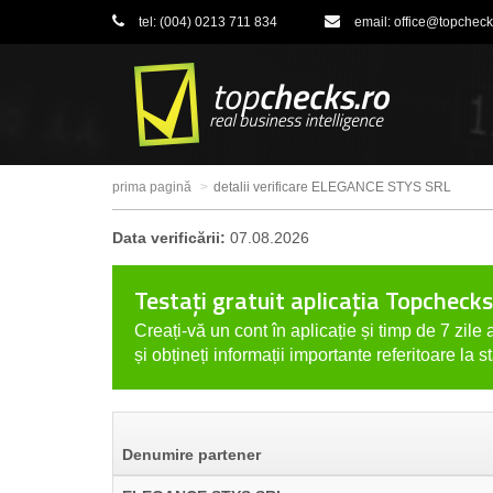
tel:
(004) 0213 711 834
email:
office@topcheck
prima pagină
detalii verificare ELEGANCE STYS SRL
Data verificării:
07.08.2026
Testați gratuit aplicația Topchecks
Creați-vă un cont în aplicație și timp de 7 zile a
și obțineți informații importante referitoare la s
Denumire partener