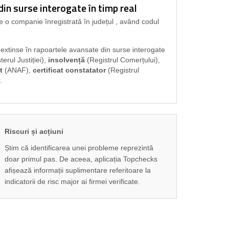
n surse interogate în timp real
e o companie înregistrată în județul
, având codul
i extinse în rapoartele avansate din surse interogate
terul Justiției),
insolvență
(Registrul Comerțului),
t
(ANAF),
certificat constatator
(Registrul
.
Riscuri și acțiuni
Știm că identificarea unei probleme reprezintă
doar primul pas. De aceea, aplicația Topchecks
afișează informații suplimentare referitoare la
indicatorii de risc major ai firmei verificate.