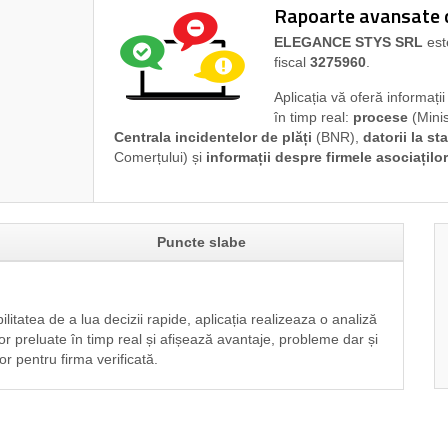
Rapoarte avansate di
ELEGANCE STYS SRL
est
fiscal
3275960
.
Aplicația vă oferă informați
în timp real:
procese
(Minis
Centrala incidentelor de plăți
(BNR),
datorii la sta
Comerțului) și
informații despre firmele asociaților
Puncte slabe
ilitatea de a lua decizii rapide, aplicația realizeaza o analiză
or preluate în timp real și afișează avantaje, probleme dar și
or pentru firma verificată.