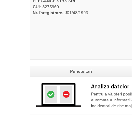
ELEGANCE STYS SRL
CUI:
3275960
Nr. înregistrare:
J01/48/1993
Puncte tari
Analiza datelor
Pentru a vă oferi posib
automată a informațiil
indidcatori de risc maj