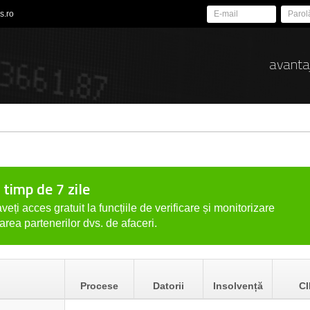
s.ro
avanta
 timp de 7 zile
veți acces gratuit la funcțiile de verificare și monitorizare
tarea partenerilor dvs. de afaceri.
Procese
Datorii
Insolvență
CI