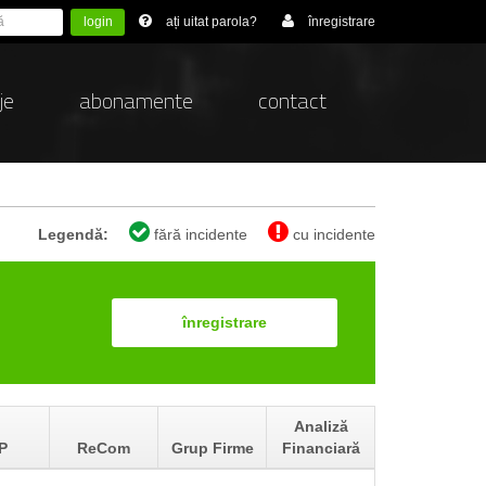
login
ați uitat parola?
înregistrare
je
abonamente
contact
Legendă:
fără incidente
cu incidente
înregistrare
Analiză
P
ReCom
Grup Firme
Financiară