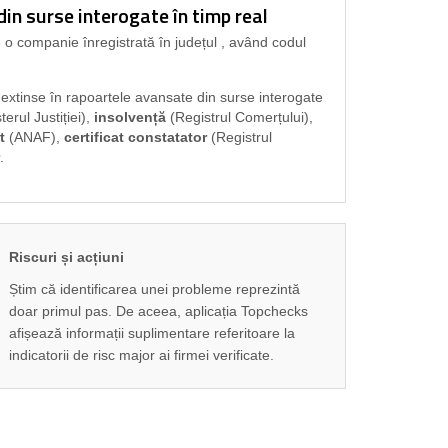
n surse interogate în timp real
 o companie înregistrată în județul
, având codul
i extinse în rapoartele avansate din surse interogate
terul Justiției),
insolvență
(Registrul Comerțului),
t
(ANAF),
certificat constatator
(Registrul
.
Riscuri și acțiuni
Știm că identificarea unei probleme reprezintă
doar primul pas. De aceea, aplicația Topchecks
afișează informații suplimentare referitoare la
indicatorii de risc major ai firmei verificate.