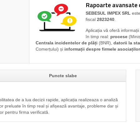
Rapoarte avansate di
SEBESUL IMPEX SRL
este
fiscal
2823240
.
Aplicația vă oferă informați
în timp real:
procese
(Minis
Centrala incidentelor de plăți
(BNR),
datorii la sta
Comerțului) și
informații despre firmele asociaților
Puncte slabe
ilitatea de a lua decizii rapide, aplicația realizeaza o analiză
or preluate în timp real și afișează avantaje, probleme dar și
or pentru firma verificată.