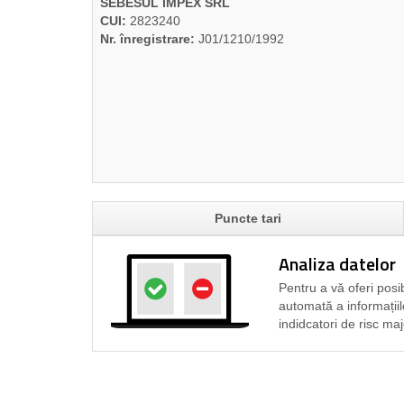
SEBESUL IMPEX SRL
CUI:
2823240
Nr. înregistrare:
J01/1210/1992
Puncte tari
Analiza datelor
Pentru a vă oferi posib
automată a informațiil
indidcatori de risc maj