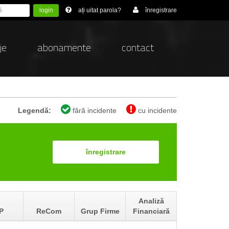
login
ați uitat parola?
înregistrare
je
abonamente
contact
Legendă:
fără incidente
cu incidente
înregistrare
Analiză
P
ReCom
Grup Firme
Financiară