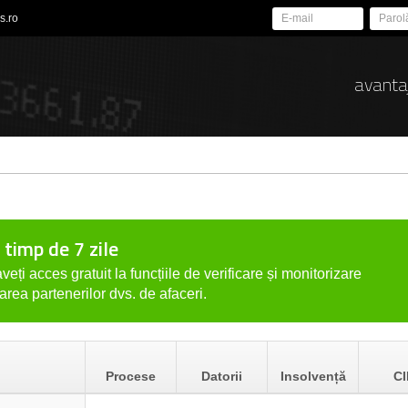
s.ro
avanta
 timp de 7 zile
veți acces gratuit la funcțiile de verificare și monitorizare
tarea partenerilor dvs. de afaceri.
Procese
Datorii
Insolvență
CI