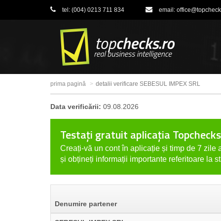
tel:
(004) 0213 711 834
email:
office@topcheck
prima pagină
detalii verificare SEBESUL IMPEX SRL
Data verificării:
09.08.2026
Testați gratuit aplicația Topchecks
Creați-vă un cont în aplicație și timp de 7 zile a
și obțineți informații importante referitoare la s
Denumire partener