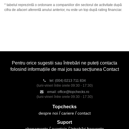
* tabelul reprezintă o ordonare a companiilor din sectorul de activitate după
cifra de afaceri aferentă anului anterior, nu este un top după rating financiar.
Pentru orice sugestii sau întrebări ne puteți contacta
folosind informațiile de mai jos sau secțiunea Contact
tel:
(004) 0213 711 834
(luni-vineri între orele 09:30 - 17:30)
email:
office@topchecks.ro
(luni-vineri între orele 09:30 - 17:30)
Topchecks
despre noi
cariere
contact
Suport
abonamente
avantaje
întrebări frecvente