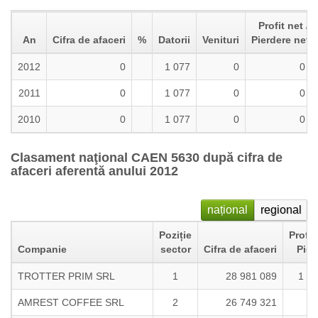
Profit net /
An
Cifra de afaceri
%
Datorii
Venituri
Pierdere neta
2012
0
1 077
0
0
2011
0
1 077
0
0
2010
0
1 077
0
0
Clasament naţional CAEN 5630 după cifra de
afaceri aferentă anului 2012
național
regional
Poziție
Profit
Companie
sector
Cifra de afaceri
Pier
TROTTER PRIM SRL
1
28 981 089
1 5
AMREST COFFEE SRL
2
26 749 321
38