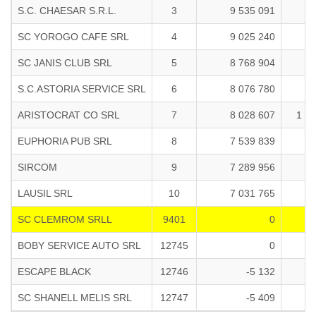
S.C. CHAESAR S.R.L.
3
9 535 091
10
SC YOROGO CAFE SRL
4
9 025 240
36
SC JANIS CLUB SRL
5
8 768 904
2
S.C.ASTORIA SERVICE SRL
6
8 076 780
34
ARISTOCRAT CO SRL
7
8 028 607
1 9
EUPHORIA PUB SRL
8
7 539 839
69
SIRCOM
9
7 289 956
5
LAUSIL SRL
10
7 031 765
28
SC CLEMROM SRLL
9401
0
BOBY SERVICE AUTO SRL
12745
0
ESCAPE BLACK
12746
-5 132
SC SHANELL MELIS SRL
12747
-5 409