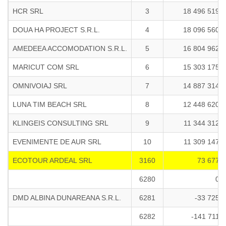
HCR SRL
3
18 496 519
DOUA HA PROJECT S.R.L.
4
18 096 560
AMEDEEA ACCOMODATION S.R.L.
5
16 804 962
MARICUT COM SRL
6
15 303 175
OMNIVOIAJ SRL
7
14 887 314
LUNA TIM BEACH SRL
8
12 448 620
KLINGEIS CONSULTING SRL
9
11 344 312
EVENIMENTE DE AUR SRL
10
11 309 147
ECOTOUR ARDEAL SRL
3160
73 677
6280
0
DMD ALBINA DUNAREANA S.R.L.
6281
-33 725
6282
-141 711