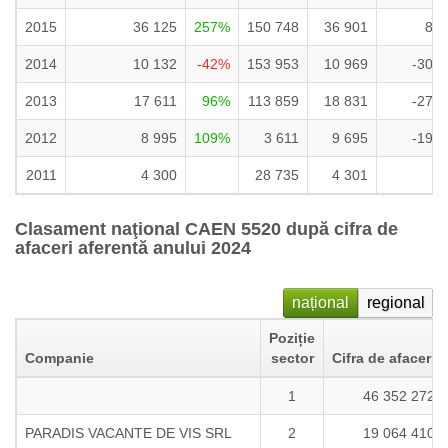
2015
36 125
257%
150 748
36 901
8 
2014
10 132
-42%
153 953
10 969
-30 
2013
17 611
96%
113 859
18 831
-27 
2012
8 995
109%
3 611
9 695
-19 
2011
4 300
28 735
4 301
Clasament naţional CAEN 5520 după cifra de
afaceri aferentă anului 2024
național
regional
Poziție
Companie
sector
Cifra de afaceri
1
46 352 272
PARADIS VACANTE DE VIS SRL
2
19 064 410