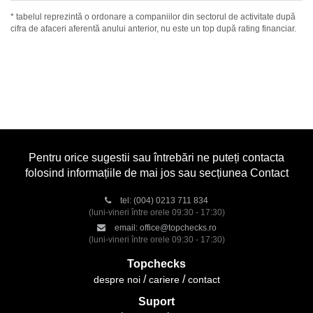
* tabelul reprezintă o ordonare a companiilor din sectorul de activitate după
cifra de afaceri aferentă anului anterior, nu este un top după rating financiar.
Pentru orice sugestii sau întrebări ne puteți contacta
folosind informațiile de mai jos sau secțiunea Contact
tel:
(004) 0213 711 834
(luni-vineri între orele 09:30 - 17:30)
email:
office@topchecks.ro
(luni-vineri între orele 09:30 - 17:30)
Topchecks
despre noi
cariere
contact
Suport