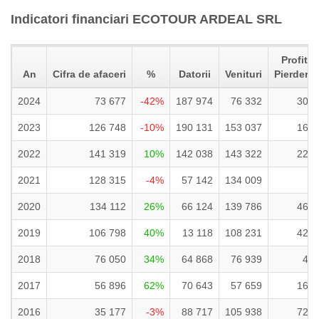
Indicatori financiari ECOTOUR ARDEAL SRL
Profit ne
An
Cifra de afaceri
%
Datorii
Venituri
Pierdere 
2024
73 677
-42%
187 974
76 332
30 
2023
126 748
-10%
190 131
153 037
16 
2022
141 319
10%
142 038
143 322
22 
2021
128 315
-4%
57 142
134 009
1
2020
134 112
26%
66 124
139 786
46 
2019
106 798
40%
13 118
108 231
42 
2018
76 050
34%
64 868
76 939
4 
2017
56 896
62%
70 643
57 659
16 
2016
35 177
-3%
88 717
105 938
72 