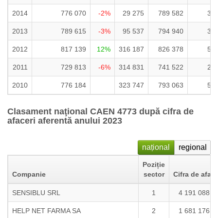
2014
776 070
-2%
29 275
789 582
36
2013
789 615
-3%
95 537
794 940
36
2012
817 139
12%
316 187
826 378
52
2011
729 813
-6%
314 831
741 522
23
2010
776 184
323 747
793 063
55
Clasament naţional CAEN 4773 după cifra de
afaceri aferentă anului 2023
național
regional
Poziție
Companie
sector
Cifra de aface
SENSIBLU SRL
1
4 191 088 1
HELP NET FARMA SA
2
1 681 176 7