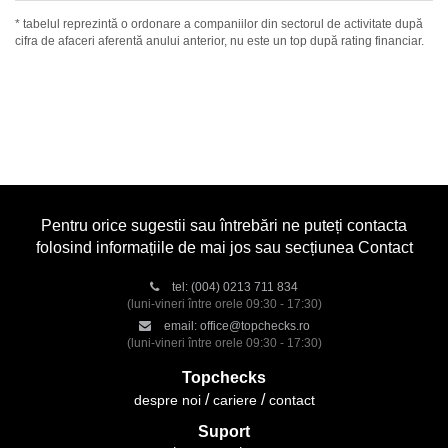
* tabelul reprezintă o ordonare a companiilor din sectorul de activitate după
cifra de afaceri aferentă anului anterior, nu este un top după rating financiar.
Pentru orice sugestii sau întrebări ne puteți contacta
folosind informațiile de mai jos sau secțiunea Contact
tel:
(004) 0213 711 834
(luni-vineri între orele 09:30 - 17:30)
email:
office@topchecks.ro
(luni-vineri între orele 09:30 - 17:30)
Topchecks
despre noi
cariere
contact
Suport