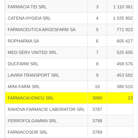
FARMACIA TEI SRL
3
1 110 361 5
CATENA HYGEIA SRL
4
1 025 902 4
FARMACEUTICA ARGESFARM SA
5
771 923 5
ROPHARMA SA
6
605 427 5
MED-SERV UNITED SRL
7
525 605 3
DUCFARM SRL
8
458 576 6
LAVIRA TRANSPORT SRL
9
453 582 4
MINI-FARM SRL
10
380 510 6
FARMACIA IONCU SRL
3080
23 7
RAHOVA FARMACIE LABORATOR SRL
3787
FERROFOLGAMMA SRL
3788
FARMACOSOR SRL
3789