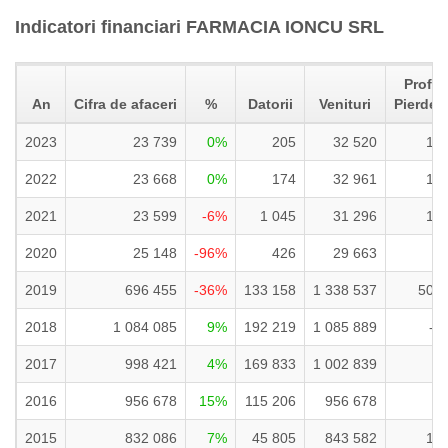
Indicatori financiari FARMACIA IONCU SRL
Profit 
An
Cifra de afaceri
%
Datorii
Venituri
Pierder
2023
23 739
0%
205
32 520
18
2022
23 668
0%
174
32 961
14
2021
23 599
-6%
1 045
31 296
10
2020
25 148
-96%
426
29 663
6
2019
696 455
-36%
133 158
1 338 537
507
2018
1 084 085
9%
192 219
1 085 889
-2
2017
998 421
4%
169 833
1 002 839
3
2016
956 678
15%
115 206
956 678
1
2015
832 086
7%
45 805
843 582
17