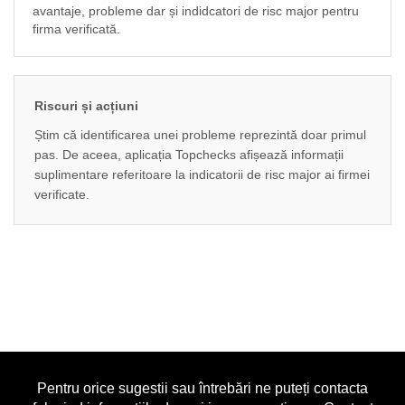
avantaje, probleme dar și indidcatori de risc major pentru
firma verificată.
Riscuri și acțiuni
Știm că identificarea unei probleme reprezintă doar primul
pas. De aceea, aplicația Topchecks afișează informații
suplimentare referitoare la indicatorii de risc major ai firmei
verificate.
Pentru orice sugestii sau întrebări ne puteți contacta