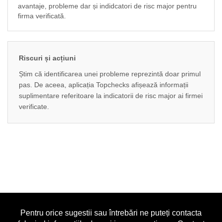
avantaje, probleme dar și indidcatori de risc major pentru
firma verificată.
Riscuri și acțiuni
Știm că identificarea unei probleme reprezintă doar primul
pas. De aceea, aplicația Topchecks afișează informații
suplimentare referitoare la indicatorii de risc major ai firmei
verificate.
Pentru orice sugestii sau întrebări ne puteți contacta