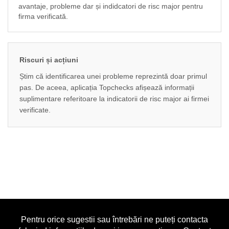
avantaje, probleme dar și indidcatori de risc major pentru
firma verificată.
Riscuri și acțiuni
Știm că identificarea unei probleme reprezintă doar primul
pas. De aceea, aplicația Topchecks afișează informații
suplimentare referitoare la indicatorii de risc major ai firmei
verificate.
Pentru orice sugestii sau întrebări ne puteți contacta