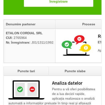
înregistrare
Denumire partener
Procese
ETALON CORDIAL SRL
Rap
CUI:
2765964
ETA
Nr. înregistrare:
J01/1311/1992
Aplic
Puncte tari
Puncte slabe
Analiza datelor
Pentru a vă oferi posibilitatea
de a lua decizii rapide,
aplicația realizeaza o analiză
automată a informațiilor preluate în timp real și afișează