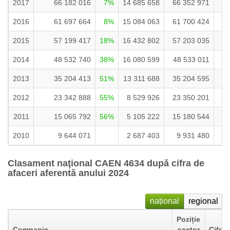
2017
66 182 016
7%
14 685 658
66 352 971
1
2016
61 697 664
8%
15 084 063
61 700 424
1
2015
57 199 417
18%
16 432 802
57 203 035
1
2014
48 532 740
38%
16 080 599
48 533 011
2013
35 204 413
51%
13 311 688
35 204 595
2012
23 342 888
55%
8 529 926
23 350 201
2011
15 065 792
56%
5 105 222
15 180 544
2010
9 644 071
2 687 403
9 931 480
Clasament naţional CAEN 4634 după cifra de
afaceri aferentă anului 2024
național
regional
Poziție
Companie
sector
Cifra 