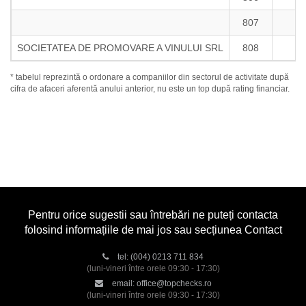
807
SOCIETATEA DE PROMOVARE A VINULUI SRL
808
* tabelul reprezintă o ordonare a companiilor din sectorul de activitate după
cifra de afaceri aferentă anului anterior, nu este un top după rating financiar.
Pentru orice sugestii sau întrebări ne puteți contacta
folosind informațiile de mai jos sau secțiunea Contact
tel:
(004) 0213 711 834
(luni-vineri între orele 09:30 - 17:30)
email:
office@topchecks.ro
(luni-vineri între orele 09:30 - 17:30)