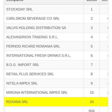
STOCKDAY SRL
1
75
CARLSROM BEVERAGE CO SRL
2
67
VALVIS HOLDING DISTRIBUTION SA
3
62
ALEXANDRION TRADING S.R.L.
4
43
PERNOD RICARD ROMANIA SRL
5
43
INTERNATIONAL FRESH DRINKS S.R.L.
6
42
B.D.G. IMPORT SRL
7
39
RETAIL PLUS SERVICES SRL
8
36
NITELA IMPEX SRL
9
32
MIRUNA INTERNATIONAL IMPEX SRL
10
24
ROXANA SRL
24
12
806