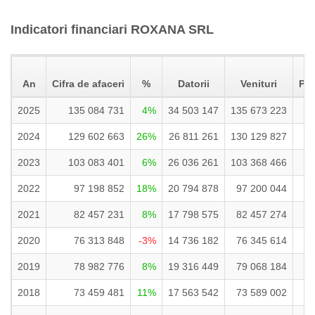
Indicatori financiari ROXANA SRL
Pr
An
Cifra de afaceri
%
Datorii
Venituri
Pie
2025
135 084 731
4%
34 503 147
135 673 223
2
2024
129 602 663
26%
26 811 261
130 129 827
2
2023
103 083 401
6%
26 036 261
103 368 466
4
2022
97 198 852
18%
20 794 878
97 200 044
5
2021
82 457 231
8%
17 798 575
82 457 274
4
2020
76 313 848
-3%
14 736 182
76 345 614
4
2019
78 982 776
8%
19 316 449
79 068 184
3
2018
73 459 481
11%
17 563 542
73 589 002
3