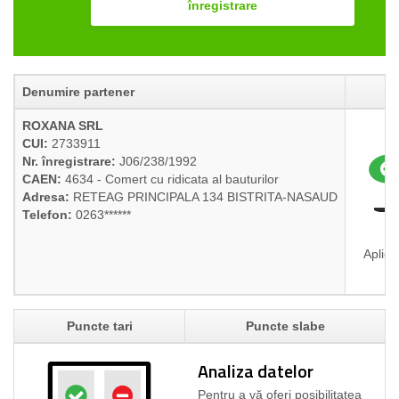
înregistrare
Denumire partener
ROXANA SRL
CUI:
2733911
Nr. înregistrare:
J06/238/1992
CAEN:
4634 - Comert cu ridicata al bauturilor
Adresa:
RETEAG PRINCIPALA 134 BISTRITA-NASAUD
Telefon:
0263******
Aplica
Puncte tari
Puncte slabe
Analiza datelor
Pentru a vă oferi posibilitatea