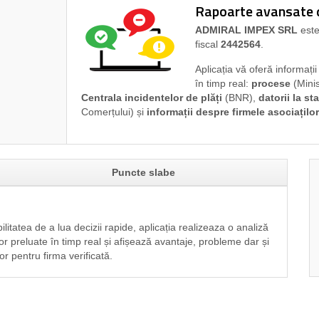
Rapoarte avansate di
ADMIRAL IMPEX SRL
este
fiscal
2442564
.
Aplicația vă oferă informați
în timp real:
procese
(Minis
Centrala incidentelor de plăți
(BNR),
datorii la sta
Comerțului) și
informații despre firmele asociaților
Puncte slabe
ilitatea de a lua decizii rapide, aplicația realizeaza o analiză
or preluate în timp real și afișează avantaje, probleme dar și
or pentru firma verificată.