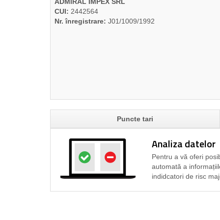
ADMIRAL IMPEX SRL
CUI:
2442564
Nr. înregistrare:
J01/1009/1992
Puncte tari
Analiza datelor
Pentru a vă oferi posib
automată a informațiil
indidcatori de risc maj