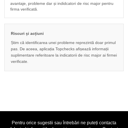
avantaje, probleme dar și indidcatori de risc major pentru
firma verificată.
Riscuri și acțiuni
Știm că identificarea unei probleme reprezintă doar primul
pas. De aceea, aplicația Topchecks afișează informații
suplimentare referitoare la indicatorii de risc major ai firmei
verificate.
Pentru orice sugestii sau întrebări ne puteți contacta