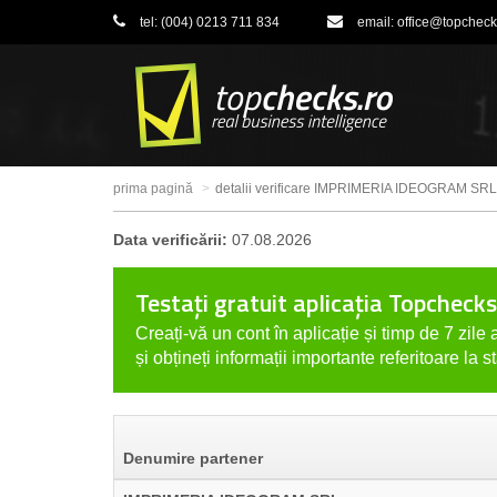
tel:
(004) 0213 711 834
email:
office@topcheck
prima pagină
detalii verificare IMPRIMERIA IDEOGRAM SRL
Data verificării:
07.08.2026
Testați gratuit aplicația Topchecks
Creați-vă un cont în aplicație și timp de 7 zile a
și obțineți informații importante referitoare la s
Denumire partener