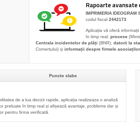
Rapoarte avansate di
IMPRIMERIA IDEOGRAM 
codul fiscal
2442173
.
Aplicația vă oferă informați
în timp real:
procese
(Minis
Centrala incidentelor de plăți
(BNR),
datorii la sta
Comerțului) și
informații despre firmele asociaților
Puncte slabe
ilitatea de a lua decizii rapide, aplicația realizeaza o analiză
or preluate în timp real și afișează avantaje, probleme dar și
or pentru firma verificată.