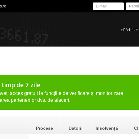
s.ro
avanta
 timp de 7 zile
veți acces gratuit la funcțiile de verificare și monitorizare
tarea partenerilor dvs. de afaceri.
Procese
Datorii
Insolvență
CI