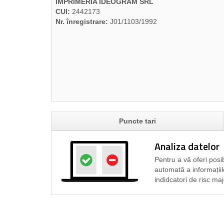
IMPRIMERIA IDEOGRAM SRL
CUI:
2442173
Nr. înregistrare:
J01/1103/1992
Puncte tari
Analiza datelor
Pentru a vă oferi posib
automată a informațiil
indidcatori de risc maj