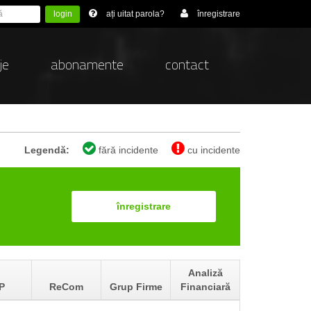
login
ați uitat parola?
înregistrare
je
abonamente
contact
Legendă:
fără incidente
cu incidente
înregistrare
Analiză
P
ReCom
Grup Firme
Financiară