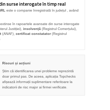
n surse interogate în timp real
SRL
este o companie înregistrată în județul
, având
i extinse în rapoartele avansate din surse interogate
terul Justiției),
insolvență
(Registrul Comerțului),
t
(ANAF),
certificat constatator
(Registrul
.
Riscuri și acțiuni
Știm că identificarea unei probleme reprezintă
doar primul pas. De aceea, aplicația Topchecks
afișează informații suplimentare referitoare la
indicatorii de risc major ai firmei verificate.