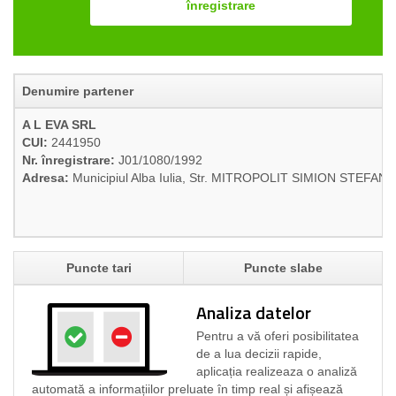
înregistrare
Denumire partener
A L EVA SRL
CUI:
2441950
Nr. înregistrare:
J01/1080/1992
Adresa:
Municipiul Alba Iulia, Str. MITROPOLIT SIMION STEFAN, N
Puncte tari
Puncte slabe
Analiza datelor
Pentru a vă oferi posibilitatea
de a lua decizii rapide,
aplicația realizeaza o analiză
automată a informațiilor preluate în timp real și afișează