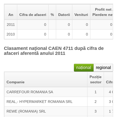
Profit net /
An
Cifra de afaceri
%
Datorii
Venituri
Pierdere neta
2011
0
0
0
0
2010
0
0
0
0
Clasament naţional CAEN 4711 după cifra de
afaceri aferentă anului 2011
național
regional
Poziție
Companie
sector
Cifra 
CARREFOUR ROMANIA SA
1
4 03
REAL,- HYPERMARKET ROMANIA SRL
2
3 00
REWE (ROMANIA) SRL
3
1 75