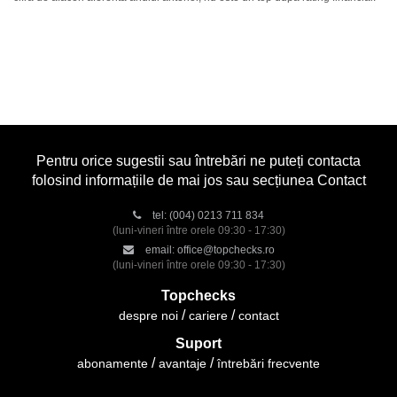
Pentru orice sugestii sau întrebări ne puteți contacta
folosind informațiile de mai jos sau secțiunea Contact
tel:
(004) 0213 711 834
(luni-vineri între orele 09:30 - 17:30)
email:
office@topchecks.ro
(luni-vineri între orele 09:30 - 17:30)
Topchecks
despre noi
cariere
contact
Suport
abonamente
avantaje
întrebări frecvente