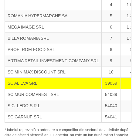
4
1 57
ROMANIA HYPERMARCHE SA
5
1 37
MEGA IMAGE SRL
6
1 22
BILLA ROMANIA SRL
7
1 12
PROFI ROM FOOD SRL
8
93
ARTIMA RETAIL INVESTMENT COMPANY SRL
9
52
SC MINIMAX DISCOUNT SRL
10
43
SC AL EVA SRL
39059
SC MUR COMPREST SRL
54039
S.C. LEDO S.R.L
54040
SC GARNUF SRL
54041
* tabelul reprezintă o ordonare a companiilor din sectorul de activitate după
cifra de afaceri aferentă anului anterior, nu este un top după rating financiar.