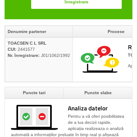
înregistrare
Denumire partener
Procese
TOACSEN C L SRL
Rap
CUI:
2441577
TOA
Nr. înregistrare:
J01/1062/1992
Apli
Puncte tari
Puncte slabe
Analiza datelor
Pentru a vă oferi posibilitatea
de a lua decizii rapide,
aplicația realizeaza o analiză
automată a informațiilor preluate în timp real și afișează