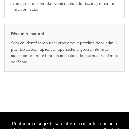
avantaje, probleme dar și indidcatori de risc major pentru
firma verificată.
Riscuri și acțiuni
Știm că identificarea unei probleme reprezintă doar primul
pas. De aceea, aplicația Topchecks afișează informații
suplimentare referitoare la indicatorii de risc major ai firmei
verificate.
Pentru orice sugestii sau întrebări ne puteți contacta