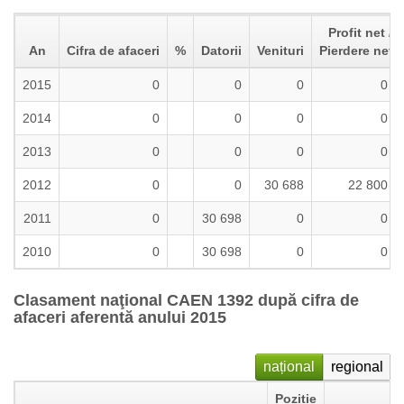
Profit net /
An
Cifra de afaceri
%
Datorii
Venituri
Pierdere neta
2015
0
0
0
0
2014
0
0
0
0
2013
0
0
0
0
2012
0
0
30 688
22 800
2011
0
30 698
0
0
2010
0
30 698
0
0
Clasament naţional CAEN 1392 după cifra de
afaceri aferentă anului 2015
național
regional
Poziție