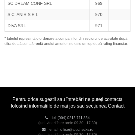
SC DREAM CONF SRL
969
S.C. ANIR S.R.L.
970
DIVA SRL
971
* tabelul reprezintă o ordonare a companiilor din sectorul de activitate după
cifra de afaceri aferentă anului anterior, nu este un top după rating financiar.
Pentru orice sugestii sau întrebări ne puteți contacta
folosind informațiile de mai jos sau secțiunea Contact
tel:
(004) 0213 711 834
(luni-vineri între orele 09:30 - 17:30)
email:
office@topchecks.ro
(luni-vineri între orele 09:30 - 17:30)