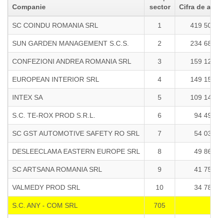
Companie
sector
Cifra de afa
SC COINDU ROMANIA SRL
1
419 501
SUN GARDEN MANAGEMENT S.C.S.
2
234 687
CONFEZIONI ANDREA ROMANIA SRL
3
159 124
EUROPEAN INTERIOR SRL
4
149 156
INTEX SA
5
109 143
S.C. TE-ROX PROD S.R.L.
6
94 499
SC GST AUTOMOTIVE SAFETY RO SRL
7
54 032
DESLEECLAMA EASTERN EUROPE SRL
8
49 861
SC ARTSANA ROMANIA SRL
9
41 753
VALMEDY PROD SRL
10
34 783
S.C. ANY - COM SRL
705