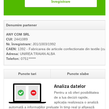
înregistrare
Denumire partener
ANY COM SRL
CUI:
2441089
Nr. înregistrare:
J01/1003/1992
CAEN:
1392 - Fabricarea de articole confectionate din textile (cu e
Adresa:
UNIREA TRAIAN ALBA
Telefon:
0751******
Puncte tari
Puncte slabe
Analiza datelor
Pentru a vă oferi posibilitatea
de a lua decizii rapide,
aplicația realizeaza o analiză
automată a informațiilor preluate în timp real și afișează