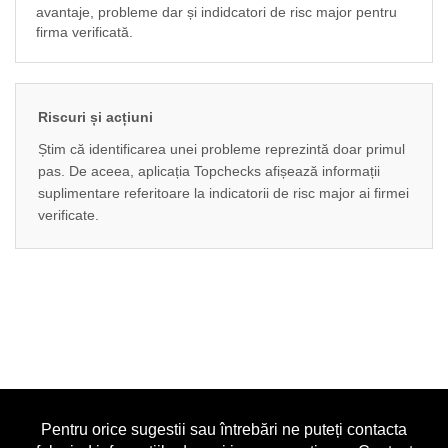
avantaje, probleme dar și indidcatori de risc major pentru
firma verificată.
Riscuri și acțiuni
Știm că identificarea unei probleme reprezintă doar primul
pas. De aceea, aplicația Topchecks afișează informații
suplimentare referitoare la indicatorii de risc major ai firmei
verificate.
Pentru orice sugestii sau întrebări ne puteți contacta