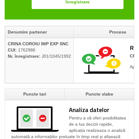
înregistrare
Denumire partener
Procese
CRINA COROIU IMP EXP SNC
Rap
CUI:
1762986
CRI
Nr. înregistrare:
J01/1045/1992
Apli
Puncte tari
Puncte slabe
Analiza datelor
Pentru a vă oferi posibilitatea
de a lua decizii rapide,
aplicația realizeaza o analiză
automată a informațiilor preluate în timp real și afișează