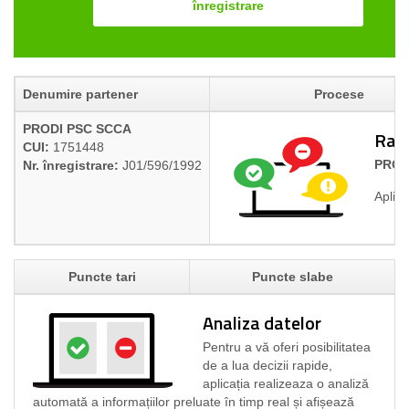
înregistrare
Denumire partener
Procese
PRODI PSC SCCA
Rapo
CUI:
1751448
PROD
Nr. înregistrare:
J01/596/1992
Aplica
Puncte tari
Puncte slabe
Analiza datelor
Pentru a vă oferi posibilitatea
de a lua decizii rapide,
aplicația realizeaza o analiză
automată a informațiilor preluate în timp real și afișează