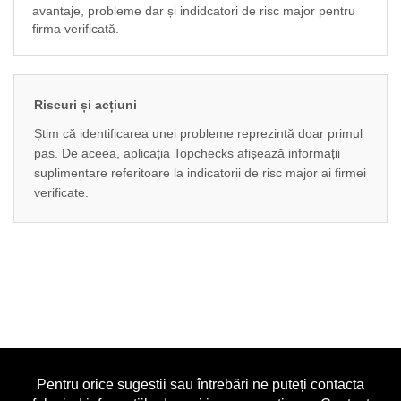
avantaje, probleme dar și indidcatori de risc major pentru
firma verificată.
Riscuri și acțiuni
Știm că identificarea unei probleme reprezintă doar primul
pas. De aceea, aplicația Topchecks afișează informații
suplimentare referitoare la indicatorii de risc major ai firmei
verificate.
Pentru orice sugestii sau întrebări ne puteți contacta