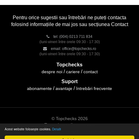
Pentru orice sugestii sau întrebări ne puteți contacta
folosind informațiile de mai jos sau secțiunea Contact
tel:
(004) 0213 711 834
(luni-vineri între orele 09:30 - 17:30)
email:
office@topchecks.ro
(luni-vineri între orele 09:30 - 17:30)
Topchecks
despre noi
cariere
contact
Suport
abonamente
avantaje
întrebări frecvente
© Topchecks 2026
Toate drepturile rezervate
Acest website folosește cookies.
Detalii
hartă site
termeni și condiții
confidențialitate