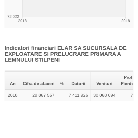
Indicatori financiari ELAR SA SUCURSALA DE
EXPLOATARE SI PRELUCRARE PRIMARA A
LEMNULUI STILPENI
Profit 
An
Cifra de afaceri
%
Datorii
Venituri
Pierdere
2018
29 867 557
7 411 926
30 068 694
72 