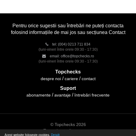
Pentru orice sugestii sau întrebări ne puteți contacta
folosind informațiile de mai jos sau secțiunea Contact
tel:
(004) 0213 711 834
(luni-vineri între orele 09:30 - 17:30)
email:
office@topchecks.ro
(luni-vineri între orele 09:30 - 17:30)
Topchecks
despre noi
cariere
contact
Suport
abonamente
avantaje
întrebări frecvente
© Topchecks 2026
Toate drepturile rezervate
Acest website folosește cookies.
Detalii