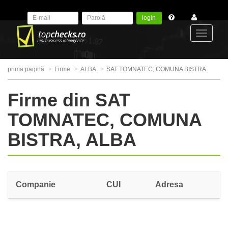
login
Toggle
prima pagină
Firme
ALBA
SAT TOMNATEC, COMUNA BISTRA
navigat
Firme din SAT
TOMNATEC, COMUNA
BISTRA, ALBA
Companie
CUI
Adresa