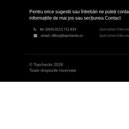
Pentru orice sugestii sau întrebări ne puteți conta
informațiile de mai jos sau secțiunea Contact
tel:
(004) 0213 711 834
(luni-vineri între o
email:
office@topchecks.ro
(luni-vineri între o
© Topchecks 2026
Toate drepturile rezervate