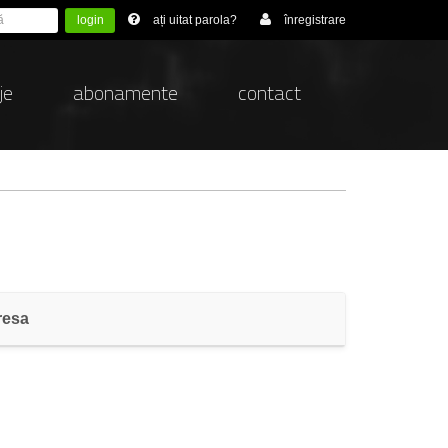
login
ați uitat parola?
înregistrare
je
abonamente
contact
resa