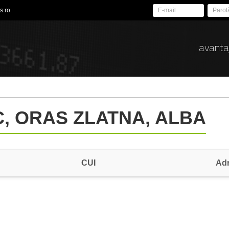
s.ro
avanta
C, ORAS ZLATNA, ALBA
CUI
Ad