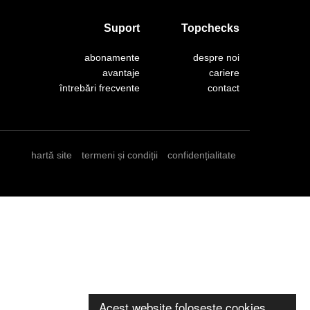
Suport
Topchecks
abonamente
despre noi
avantaje
cariere
întrebări frecvente
contact
hartă site
termeni și condiții
confidențialitate
Acest website folosește cookies.