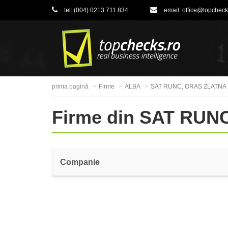
tel:
(004) 0213 711 834
email:
office@topcheck
prima pagină
Firme
ALBA
SAT RUNC, ORAS ZLATNA
Firme din SAT RUN
Companie