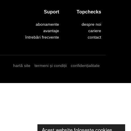
Suport
Topchecks
abonamente
despre noi
avantaje
cariere
întrebări frecvente
contact
hartă site
termeni și condiții
confidențialitate
Acest website folosește cookies.