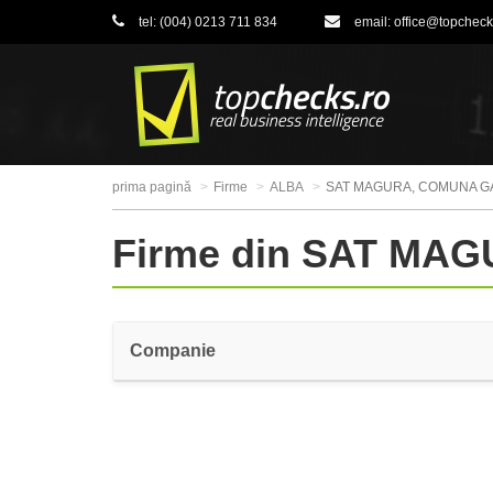
tel:
(004) 0213 711 834
email:
office@topcheck
prima pagină
Firme
ALBA
SAT MAGURA, COMUNA G
Firme din SAT MA
Companie