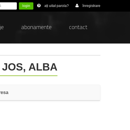
login
ați uitat parola?
înregistrare
je
abonamente
contact
 JOS, ALBA
resa