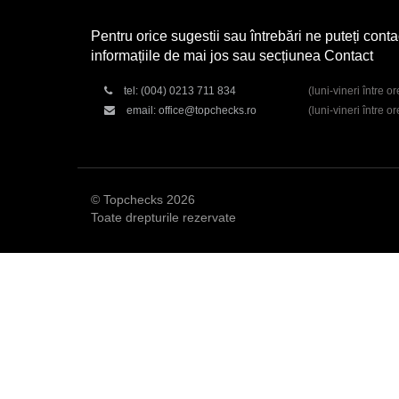
Pentru orice sugestii sau întrebări ne puteți conta
informațiile de mai jos sau secțiunea Contact
tel:
(004) 0213 711 834
(luni-vineri între o
email:
office@topchecks.ro
(luni-vineri între o
© Topchecks 2026
Toate drepturile rezervate