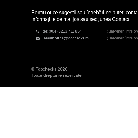
Pentru orice sugestii sau întrebări ne puteți conta
informațiile de mai jos sau secțiunea Contact
tel:
(004) 0213 711 834
(luni-vineri între o
email:
office@topchecks.ro
(luni-vineri între o
© Topchecks 2026
Toate drepturile rezervate