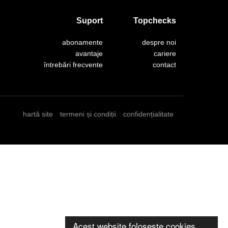
Suport
Topchecks
abonamente
despre noi
avantaje
cariere
întrebări frecvente
contact
hartă site
termeni și condiții
confidențialitate
Acest website folosește cookies.