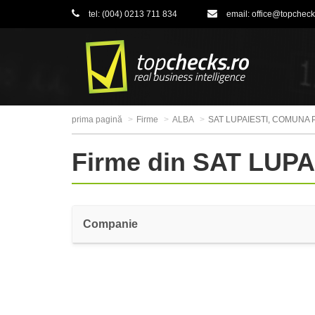
tel:
(004) 0213 711 834
email:
office@topcheck
prima pagină
Firme
ALBA
SAT LUPAIESTI, COMUNA 
Firme din SAT LUP
Companie