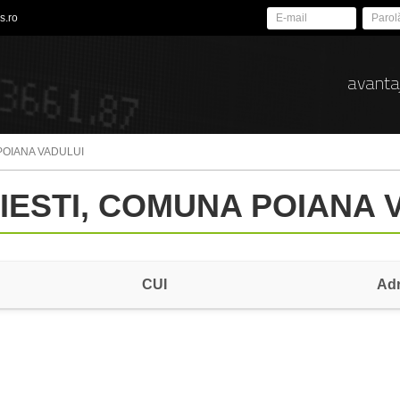
s.ro
avanta
POIANA VADULUI
AIESTI, COMUNA POIANA 
CUI
Ad