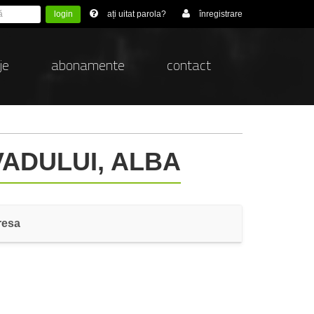
login
ați uitat parola?
înregistrare
je
abonamente
contact
VADULUI, ALBA
resa