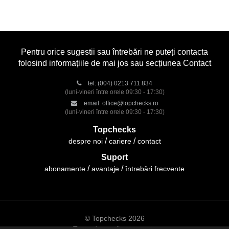
Pentru orice sugestii sau întrebări ne puteți contacta
folosind informațiile de mai jos sau secțiunea Contact
tel:
(004) 0213 711 834
(luni-vineri între orele 09:30 - 17:30)
email:
office@topchecks.ro
(luni-vineri între orele 09:30 - 17:30)
Topchecks
despre noi
cariere
contact
Suport
abonamente
avantaje
întrebări frecvente
© Topchecks 2026
Toate drepturile rezervate