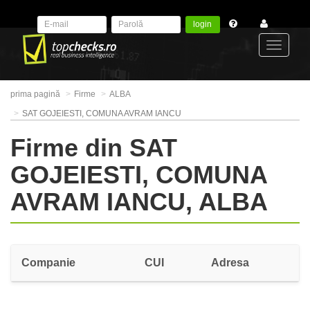
login
Toggle
prima pagină
Firme
ALBA
navigat
SAT GOJEIESTI, COMUNA AVRAM IANCU
Firme din SAT
GOJEIESTI, COMUNA
AVRAM IANCU, ALBA
Companie
CUI
Adresa