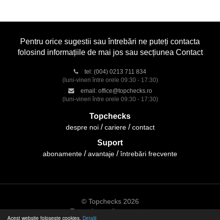
Pentru orice sugestii sau întrebări ne puteți contacta
folosind informațiile de mai jos sau secțiunea Contact
tel:
(004) 0213 711 834
(luni-vineri între orele 09:30 - 17:30)
email:
office@topchecks.ro
(luni-vineri între orele 09:30 - 17:30)
Topchecks
despre noi
cariere
contact
Suport
abonamente
avantaje
întrebări frecvente
© Topchecks 2026
Toate drepturile rezervate
Acest website folosește cookies.
Detalii