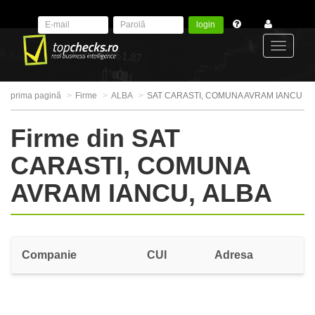
login
Toggle
prima pagină
Firme
ALBA
SAT CARASTI, COMUNA AVRAM IANCU
navigat
Firme din SAT
CARASTI, COMUNA
AVRAM IANCU, ALBA
Companie
CUI
Adresa