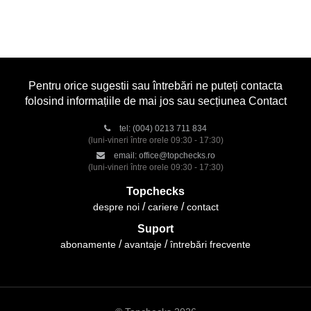
Pentru orice sugestii sau întrebări ne puteți contacta
folosind informațiile de mai jos sau secțiunea Contact
tel:
(004) 0213 711 834
(luni-vineri între orele 09:30 - 17:30)
email:
office@topchecks.ro
(luni-vineri între orele 09:30 - 17:30)
Topchecks
despre noi
cariere
contact
Suport
abonamente
avantaje
întrebări frecvente