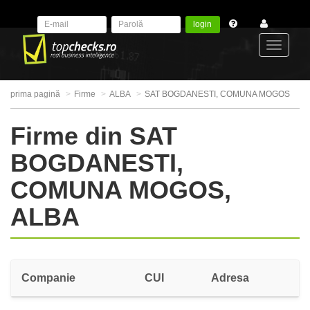
login
Toggle
prima pagină
Firme
ALBA
SAT BOGDANESTI, COMUNA MOGOS
navigat
Firme din SAT
BOGDANESTI,
COMUNA MOGOS,
ALBA
Companie
CUI
Adresa