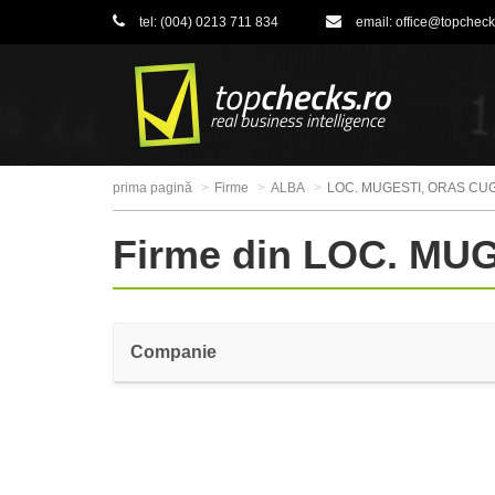
tel:
(004) 0213 711 834
email:
office@topcheck
prima pagină
Firme
ALBA
LOC. MUGESTI, ORAS CU
Firme din LOC. MU
Companie