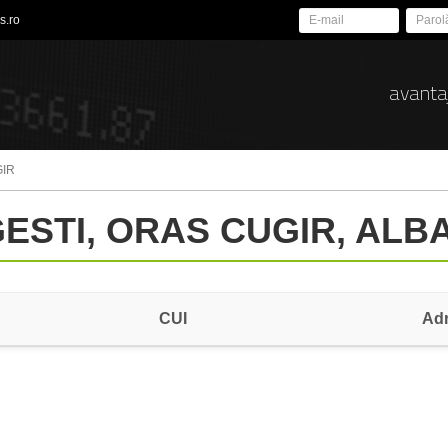
s.ro
avanta
GIR
GESTI, ORAS CUGIR, ALB
CUI
Ad