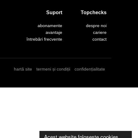
Suport
Topchecks
abonamente
despre noi
avantaje
cariere
întrebări frecvente
contact
hartă site
termeni și condiții
confidențialitate
Acest website folosește cookies.