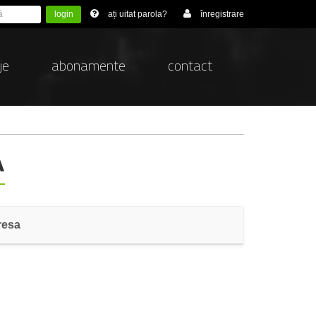
login
ați uitat parola?
înregistrare
je
abonamente
contact
A
resa