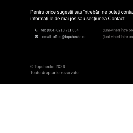
Pentru orice sugestii sau întrebări ne puteți conta
informațiile de mai jos sau secțiunea Contact
tel:
(004) 0213 711 834
(luni-vineri între o
email:
office@topchecks.ro
(luni-vineri între o
© Topchecks 2026
Toate drepturile rezervate