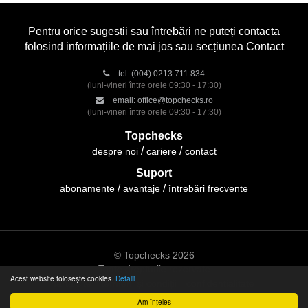
Pentru orice sugestii sau întrebări ne puteți contacta
folosind informațiile de mai jos sau secțiunea Contact
tel:
(004) 0213 711 834
(luni-vineri între orele 09:30 - 17:30)
email:
office@topchecks.ro
(luni-vineri între orele 09:30 - 17:30)
Topchecks
despre noi
cariere
contact
Suport
abonamente
avantaje
întrebări frecvente
© Topchecks 2026
Toate drepturile rezervate
Acest website folosește cookies.
Detalii
hartă site
termeni și condiții
confidențialitate
Am înțeles