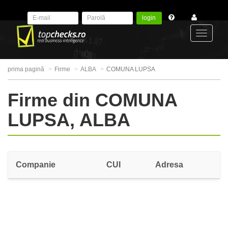
login
Toggle
prima pagină
Firme
ALBA
COMUNA LUPSA
navigat
Firme din COMUNA
LUPSA, ALBA
Companie
CUI
Adresa